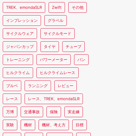
TREK、emondaSLR
Zwift
その他
インプレッション
グラベル
サイクルウェア
サイクルモード
ジャパンカップ
タイヤ
チューブ
トレーニング
パワーメーター
パン
ヒルクライム
ヒルクライムレース
ブルベ
ランニング
レビュー
レース
レース、TREK、emondaSLR
万博
交通事故
保険
実走練
実験
機材
機材、考え方
目標