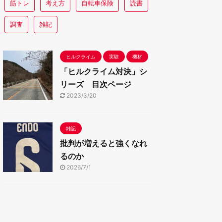
筋トレ
考え方
自転車保険
読書
調査
雑記
ヒルクライム
実験
機材
「ヒルクライム対決」シ
リーズ 目次ページ
2023/3/20
雑記
批判が増えると強くなれ
るのか
2026/7/1