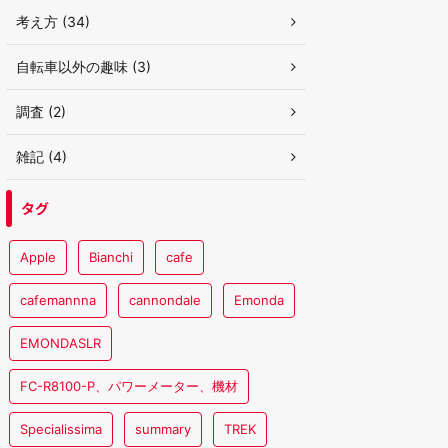
考え方 (34)
自転車以外の趣味 (3)
調査 (2)
雑記 (4)
タグ
Apple
Bianchi
cafe
cafemannna
cannondale
Emonda
EMONDASLR
FC-R8100-P、パワーメーター、機材
Specialissima
summary
TREK