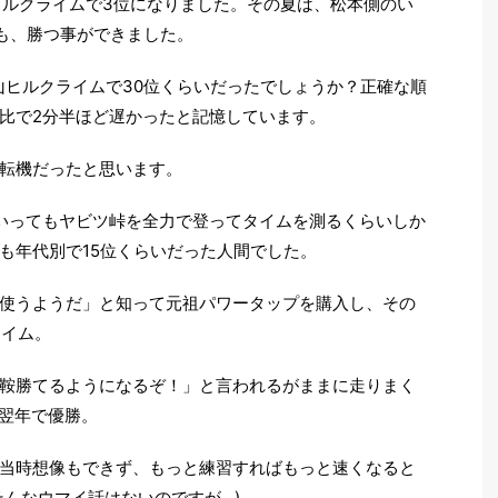
山ヒルクライムで3位になりました。その夏は、松本側のい
も、勝つ事ができました。
吹山ヒルクライムで30位くらいだったでしょうか？正確な順
比で2分半ほど遅かったと記憶しています。
転機だったと思います。
いってもヤビツ峠を全力で登ってタイムを測るくらいしか
も年代別で15位くらいだった人間でした。
使うようだ」と知って元祖パワータップを購入し、その
ライム。
鞍勝てるようになるぞ！」と言われるがままに走りまく
。翌年で優勝。
当時想像もできず、もっと練習すればもっと速くなると
そんなウマイ話はないのですが…)