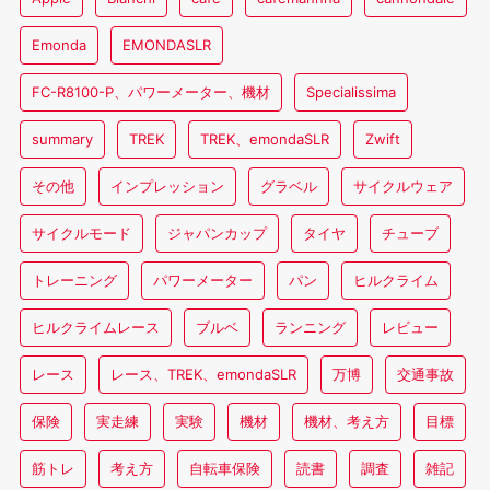
Emonda
EMONDASLR
FC-R8100-P、パワーメーター、機材
Specialissima
summary
TREK
TREK、emondaSLR
Zwift
その他
インプレッション
グラベル
サイクルウェア
サイクルモード
ジャパンカップ
タイヤ
チューブ
トレーニング
パワーメーター
パン
ヒルクライム
ヒルクライムレース
ブルベ
ランニング
レビュー
レース
レース、TREK、emondaSLR
万博
交通事故
保険
実走練
実験
機材
機材、考え方
目標
筋トレ
考え方
自転車保険
読書
調査
雑記