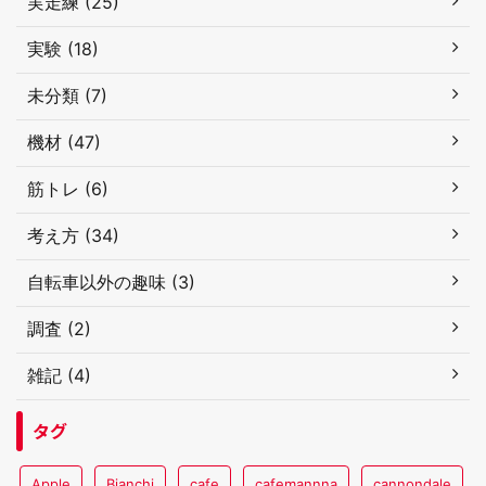
実走練 (25)
実験 (18)
未分類 (7)
機材 (47)
筋トレ (6)
考え方 (34)
自転車以外の趣味 (3)
調査 (2)
雑記 (4)
タグ
Apple
Bianchi
cafe
cafemannna
cannondale