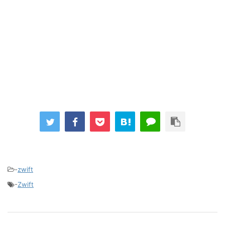
-
zwift
-
Zwift