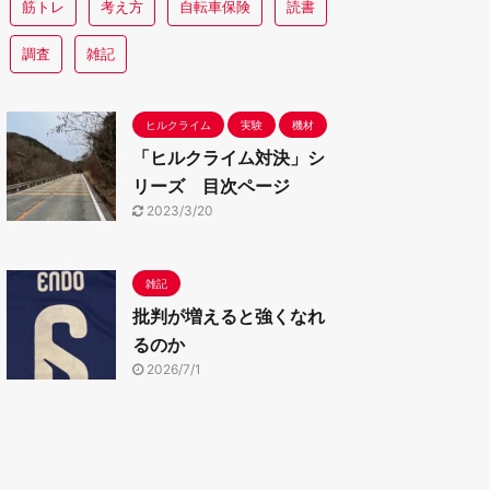
筋トレ
考え方
自転車保険
読書
調査
雑記
ヒルクライム
実験
機材
「ヒルクライム対決」シ
リーズ 目次ページ
2023/3/20
雑記
批判が増えると強くなれ
るのか
2026/7/1