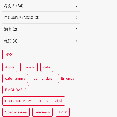
考え方 (34)
自転車以外の趣味 (3)
調査 (2)
雑記 (4)
タグ
Apple
Bianchi
cafe
cafemannna
cannondale
Emonda
EMONDASLR
FC-R8100-P、パワーメーター、機材
Specialissima
summary
TREK