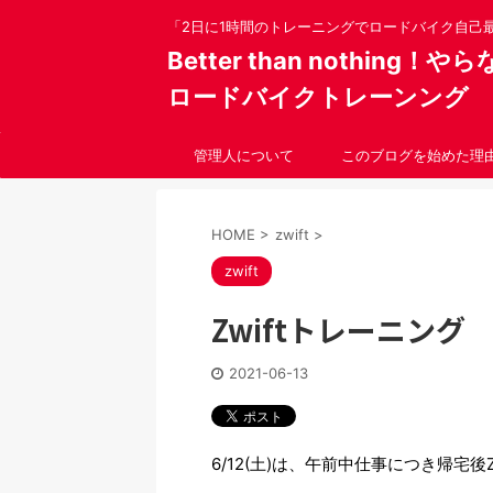
「2日に1時間のトレーニングでロードバイク自己
Better than nothing
ロードバイクトレーンング
管理人について
このブログを始めた理
HOME
>
zwift
>
zwift
Zwiftトレーニング Mo
2021-06-13
6/12(土)は、午前中仕事につき帰宅後Z