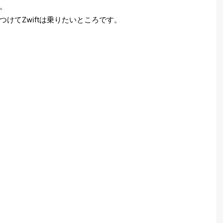
。
けてZwiftは乗りたいところです。