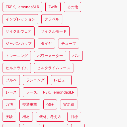
TREK、emondaSLR
Zwift
その他
インプレッション
グラベル
サイクルウェア
サイクルモード
ジャパンカップ
タイヤ
チューブ
トレーニング
パワーメーター
パン
ヒルクライム
ヒルクライムレース
ブルベ
ランニング
レビュー
レース
レース、TREK、emondaSLR
万博
交通事故
保険
実走練
実験
機材
機材、考え方
目標