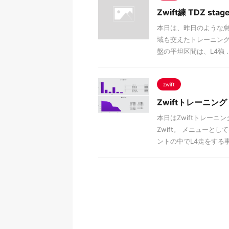
Zwift練 TDZ stag
本日は、昨日のような怠
域も交えたトレーニングを
盤の平坦区間は、L4強 ..
zwift
Zwiftトレーニング
本日はZwiftトレー
Zwift。 メニュー
ントの中でL4走をする事に