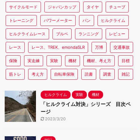
サイクルモード
ジャパンカップ
タイヤ
チューブ
トレーニング
パワーメーター
パン
ヒルクライム
ヒルクライムレース
ブルベ
ランニング
レビュー
レース
レース、TREK、emondaSLR
万博
交通事故
保険
実走練
実験
機材
機材、考え方
目標
筋トレ
考え方
自転車保険
読書
調査
雑記
ヒルクライム
実験
機材
「ヒルクライム対決」シリーズ 目次ペ
ージ
2023/3/20